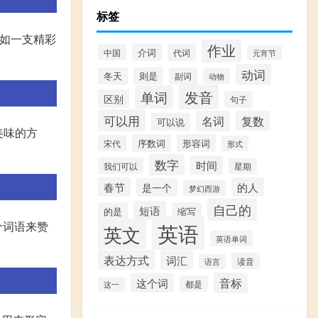
标签
例如一支精彩
作业
介词
中国
代词
元宵节
动词
冬天
则是
副词
动物
发音
单词
区别
句子
可以用
名词
复数
可以说
述美味的方
序数词
形容词
宋代
形式
数字
时间
我们可以
星期
春节
的人
是一个
梦幻西游
自己的
短语
的是
缩写
个词语来赞
英语
英文
英语单词
表达方式
词汇
读音
语言
音标
这个词
都是
这一