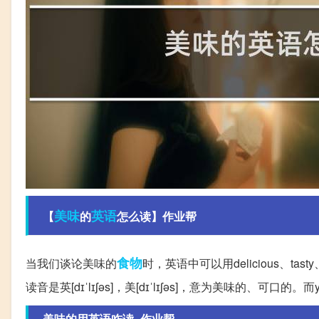
美味
英语
【
的
怎么读】作业帮
食物
当我们谈论美味的
时，英语中可以用delicious、tasty、
读音是英[dɪˈlɪʃəs]，美[dɪˈlɪʃəs]，意为美味的
美味的用英语咋读_作业帮