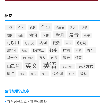
标签
作业
介词
中国
代词
冬天
则是
元宵节
发音
单词
动词
区别
副词
句子
动物
可以用
名词
复数
可以说
序数词
宋代
数字
时间
春节
形容词
我们可以
形式
星期
的人
短语
是一个
的是
缩写
梦幻西游
英语
英文
自己的
表达方式
英语单词
音标
词汇
这个词
读音
都是
语言
这一
猜你想看的文章
拜年对长辈说的词语有哪些