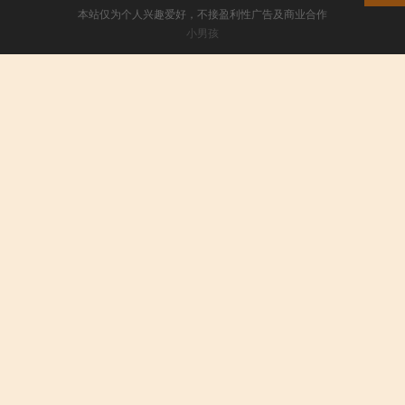
本站仅为个人兴趣爱好，不接盈利性广告及商业合作
小男孩