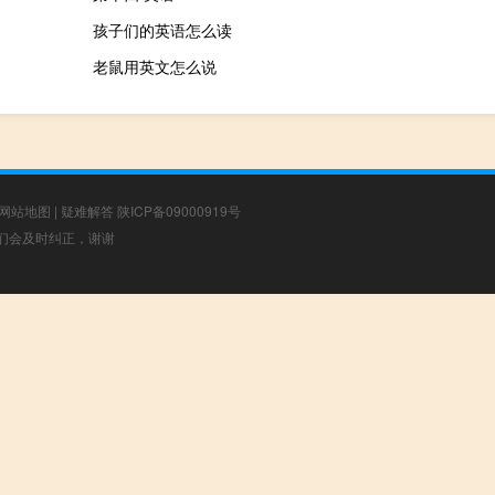
孩子们的英语怎么读
老鼠用英文怎么说
网站地图
|
疑难解答
陕ICP备09000919号
，我们会及时纠正，谢谢