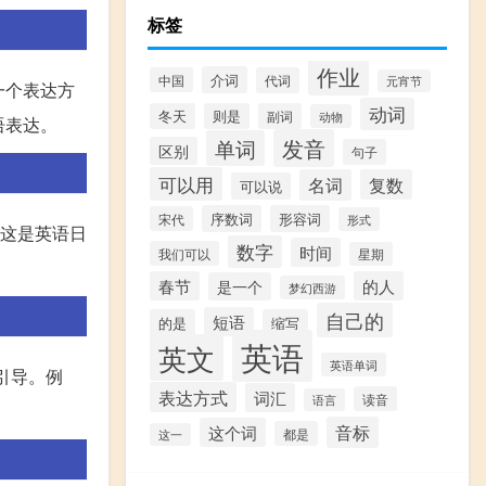
标签
作业
介词
中国
代词
元宵节
最后一个表达方
动词
冬天
则是
副词
动物
英语表达。
发音
单词
区别
句子
可以用
名词
复数
可以说
序数词
形容词
宋代
形式
，这是英语日
数字
时间
我们可以
星期
春节
的人
是一个
梦幻西游
自己的
短语
的是
缩写
英语
英文
英语单词
行引导。例
表达方式
词汇
读音
语言
音标
这个词
都是
这一