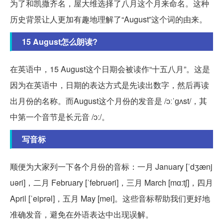
为了和凯撒齐名，屋大维选择了八月这个月来命名。这种
历史背景让人更加有趣地理解了“August”这个词的由来。
15 August怎么朗读?
在英语中，15 August这个日期会被读作“十五八月”。这是
因为在英语中，日期的表达方式是先读出数字，然后再读
出月份的名称。而August这个月份的发音是 /ɔːˈɡʌst/，其
中第一个音节是长元音 /ɔː/。
写音标
顺便为大家列一下各个月份的音标：一月 January [ˈdʒænj
uəri]，二月 February [ˈfebruəri]，三月 March [mɑ:tʃ]，四月
April [ˈeiprəl]，五月 May [mei]。这些音标帮助我们更好地
准确发音，避免在外语表达中出现误解。