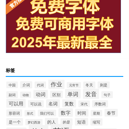
标签
作业
介词
中国
代词
冬天
则是
元宵节
发音
单词
动词
区别
副词
句子
动物
可以用
名词
复数
可以说
序数词
宋代
数字
时间
春节
形容词
我们可以
形式
星期
的人
短语
是一个
的是
缩写
梦幻西游