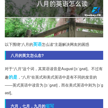
英语
以下围绕“八月的
怎么读”主题解决网友的困惑
八月的英文怎么念?
对于“八月”这个词，其英语读音是August [ɔ:ˈɡʌst]。不过有
的是
趣
，“八月”在英式和美式英语中是有不同的发音的
——英式英语中读音为 [ɔːˈɡʌst]，而在美式英语中则为 [ɔˈɡ
əst]。
缩写
六月，七月，九月的