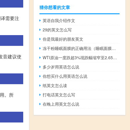
猜你想看的文章
，翻译需要注
英语自我介绍作文
29的英文怎么写
你是我最好的朋友英文
冻干粉睡眠面膜的正确用法（睡眠面膜的正确用法）
具体怎么发音建议使
WTI原油一度跌超3%现跌幅缩窄至2.65%报82.79美元/桶；布伦特原油现跌2.33%报86.89美元/桶
多少岁用英语怎么说
你想买什么用英语怎么说
纸英文怎么读
作用。所
打电话英文怎么写
在晚上用英文怎么说