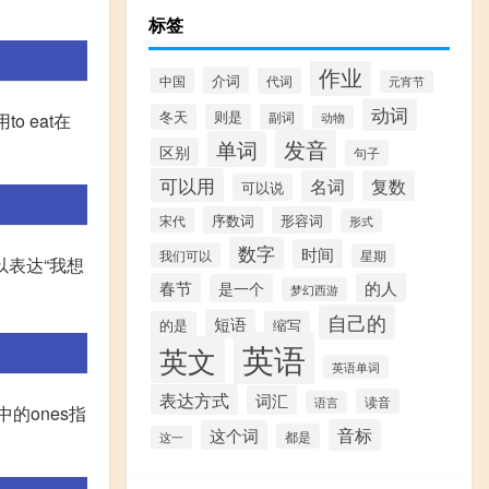
标签
作业
介词
中国
代词
元宵节
动词
冬天
则是
副词
to eat在
动物
发音
单词
区别
。
句子
可以用
名词
复数
可以说
序数词
形容词
宋代
形式
数字
时间
我们可以
星期
”都可以表达“我想
春节
的人
是一个
梦幻西游
自己的
短语
的是
缩写
英语
英文
英语单词
表达方式
词汇
读音
语言
其中的ones指
音标
这个词
都是
这一