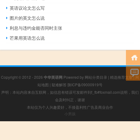
英语议论文怎么写
图片的英文怎么说
利息与违约金能否同时主张
芒果用英语怎么说
Copyright © 2012 - 2026
中华英语网
Powered by
网站分类目录
|
精选推荐文章
|
网
站地图
|
疑难解答
陕ICP备09000919号
声明：本站内容来自互联网，如信息有错误可发邮件到f_fb#foxmail.com说明，我们
会及时纠正，谢谢
本站仅为个人兴趣爱好，不接盈利性广告及商业合作
小男孩