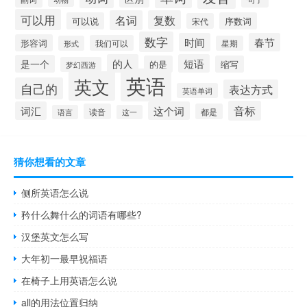
可以用
名词
复数
可以说
序数词
宋代
数字
时间
春节
形容词
我们可以
形式
星期
的人
短语
是一个
的是
缩写
梦幻西游
英语
英文
自己的
表达方式
英语单词
音标
词汇
这个词
读音
都是
语言
这一
猜你想看的文章
侧所英语怎么说
矜什么舞什么的词语有哪些?
汉堡英文怎么写
大年初一最早祝福语
在椅子上用英语怎么说
all的用法位置归纳