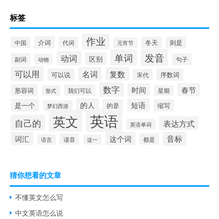
标签
作业
介词
中国
代词
冬天
则是
元宵节
发音
单词
动词
区别
副词
句子
动物
可以用
名词
复数
可以说
序数词
宋代
数字
时间
春节
形容词
我们可以
形式
星期
的人
短语
是一个
的是
缩写
梦幻西游
英语
英文
自己的
表达方式
英语单词
音标
词汇
这个词
读音
都是
语言
这一
猜你想看的文章
不懂英文怎么写
中文英语怎么说