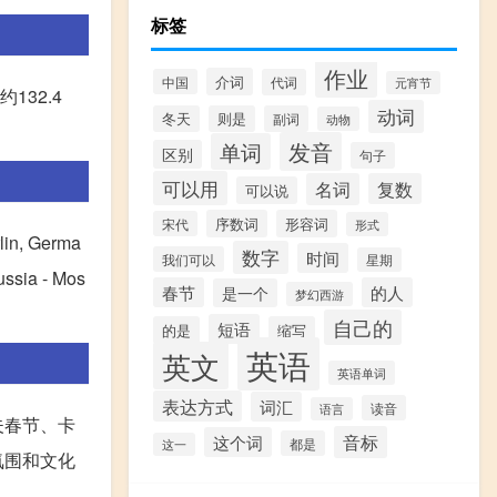
标签
作业
介词
中国
代词
元宵节
32.4
动词
冬天
则是
副词
动物
发音
单词
区别
句子
可以用
名词
复数
可以说
序数词
形容词
宋代
形式
rlin, Germa
数字
时间
我们可以
星期
ussia - Mos
春节
的人
是一个
梦幻西游
自己的
短语
的是
缩写
英语
英文
英语单词
表达方式
词汇
读音
语言
夫春节、卡
音标
这个词
都是
这一
氛围和文化