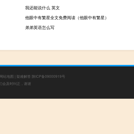
我还能说什么 英文
他眼中有繁星全文免费阅读（他眼中有繁星）
弟弟英语怎么写
网站地图
|
疑难解答
陕ICP备09000919号
，我们会及时纠正，谢谢