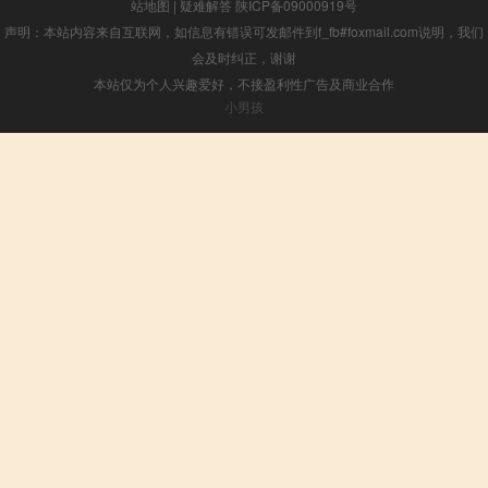
站地图
|
疑难解答
陕ICP备09000919号
声明：本站内容来自互联网，如信息有错误可发邮件到f_fb#foxmail.com说明，我们
会及时纠正，谢谢
本站仅为个人兴趣爱好，不接盈利性广告及商业合作
小男孩