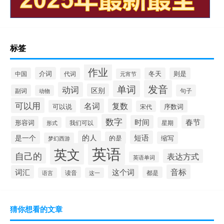
标签
作业
介词
中国
代词
冬天
则是
元宵节
发音
单词
动词
区别
副词
句子
动物
可以用
名词
复数
可以说
序数词
宋代
数字
时间
春节
形容词
我们可以
形式
星期
的人
短语
是一个
的是
缩写
梦幻西游
英语
英文
自己的
表达方式
英语单词
音标
词汇
这个词
读音
都是
语言
这一
猜你想看的文章