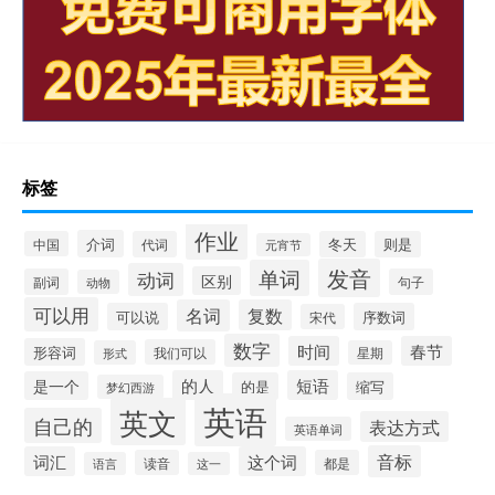
标签
作业
介词
中国
代词
冬天
则是
元宵节
发音
单词
动词
区别
副词
句子
动物
可以用
名词
复数
可以说
序数词
宋代
数字
时间
春节
形容词
我们可以
形式
星期
的人
短语
是一个
的是
缩写
梦幻西游
英语
英文
自己的
表达方式
英语单词
音标
词汇
这个词
读音
都是
语言
这一