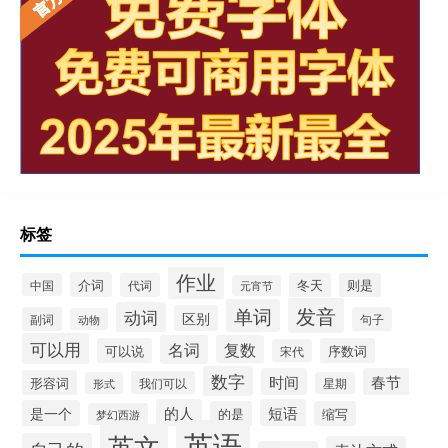
标签
作业
介词
中国
代词
冬天
则是
元宵节
发音
单词
动词
区别
副词
句子
动物
可以用
名词
复数
可以说
序数词
宋代
数字
时间
春节
形容词
我们可以
形式
星期
的人
短语
是一个
的是
缩写
梦幻西游
英语
英文