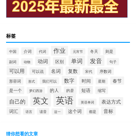
标签
作业
介词
中国
代词
冬天
则是
元宵节
发音
单词
动词
区别
副词
句子
动物
可以用
名词
复数
可以说
序数词
宋代
数字
时间
春节
形容词
我们可以
形式
星期
的人
短语
是一个
的是
缩写
梦幻西游
英语
英文
自己的
表达方式
英语单词
音标
词汇
这个词
读音
都是
语言
这一
猜你想看的文章