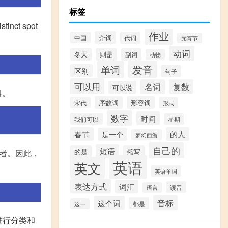
标签
inct spot
作业
介词
中国
代词
元宵节
动词
冬天
则是
副词
动物
发音
单词
区别
句子
可以用
名词
复数
可以说
科。
序数词
形容词
宋代
形式
数字
时间
我们可以
星期
春节
的人
是一个
梦幻西游
自己的
短语
的是
缩写
者。因此，
英语
英文
英语单词
表达方式
词汇
读音
语言
音标
这个词
都是
这一
员进行分类和