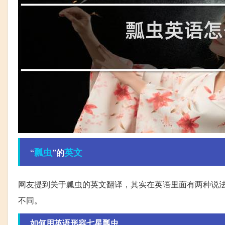
瓢虫
英文
“
”的
网友提到关于瓢虫的英文翻译，其实在英语里面有两种说法，一种
不同。
如何用英语形容七星瓢虫