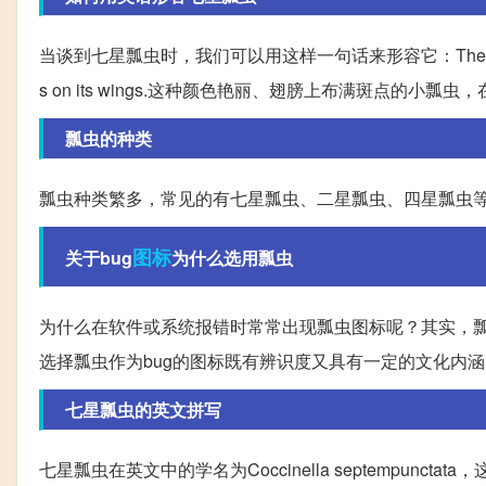
当谈到七星瓢虫时，我们可以用这样一句话来形容它：The seven-spotted lad
s on its wings.这种颜色艳丽、翅膀上布满斑点的小瓢虫，在英文
瓢虫的种类
瓢虫种类繁多，常见的有七星瓢虫、二星瓢虫、四星瓢虫
图标
关于bug
为什么选用瓢虫
为什么在软件或系统报错时常常出现瓢虫图标呢？其实，瓢
选择瓢虫作为bug的图标既有辨识度又具有一定的文化内涵
七星瓢虫的英文拼写
七星瓢虫在英文中的学名为Coccinella septempu