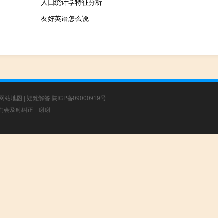
人口统计学特征分析
友好英语怎么说
网站地图
|
疑难解答
陕ICP备09000919号
，我们会及时纠正，谢谢