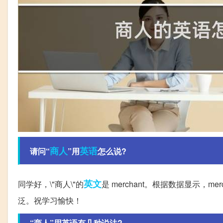
商人
英语
请问“
”用
怎么说?
英文
同学好，\"商人\"的
是 merchant。根据数据显示
泛。祝学习愉快！
“商人”用英语有几种说法?