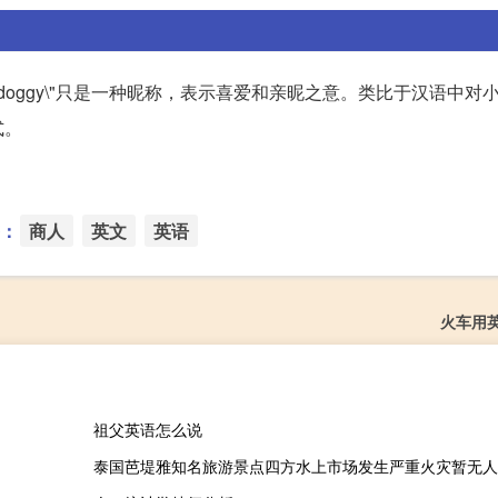
在英语中，\"doggy\"只是一种昵称，表示喜爱和亲昵之意。类比于汉语中
式。
：
商人
英文
英语
火车用
祖父英语怎么说
泰国芭堤雅知名旅游景点四方水上市场发生严重火灾暂无人