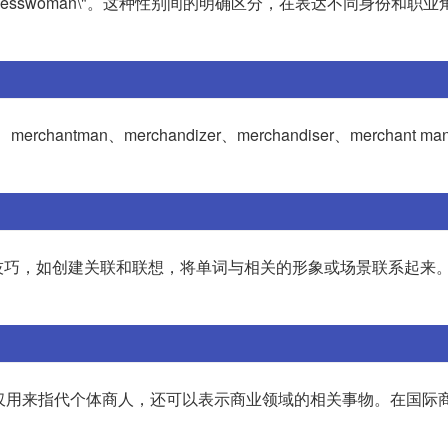
"businesswoman\"。这种性别间的明确区分，在表达不同身份和职
hantman、merchandizer、merchandiser、merchant man
技巧，如创建关联和联想，将单词与相关的形象或场景联系起来
语不仅用来指代个体商人，还可以表示商业领域的相关事物。在国际