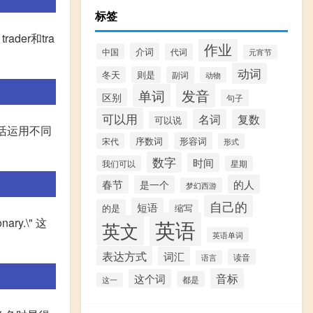
标签
rader和tra
作业
介词
中国
代词
元宵节
动词
冬天
则是
副词
动物
发音
单词
区别
句子
可以用
名词
复数
可以说
要灵活运用不同
序数词
形容词
宋代
形式
数字
时间
我们可以
星期
春节
的人
是一个
梦幻西游
自己的
短语
的是
缩写
nary.\" 这
英语
英文
英语单词
表达方式
词汇
读音
语言
音标
这个词
都是
这一