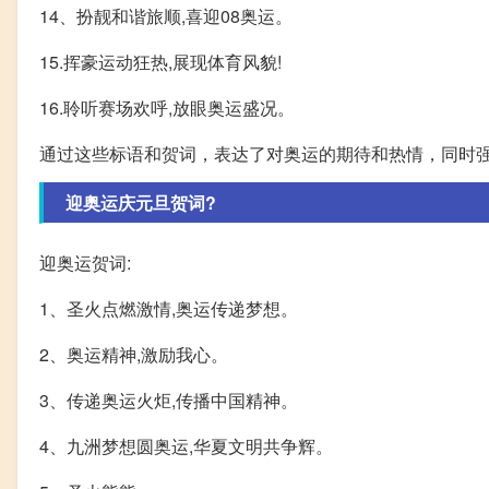
14、扮靓和谐旅顺,喜迎08奥运。
15.挥豪运动狂热,展现体育风貌!
16.聆听赛场欢呼,放眼奥运盛况。
通过这些标语和贺词，表达了对奥运的期待和热情，同时
迎奥运庆元旦贺词?
迎奥运贺词:
1、圣火点燃激情,奥运传递梦想。
2、奥运精神,激励我心。
3、传递奥运火炬,传播中国精神。
4、九洲梦想圆奥运,华夏文明共争辉。