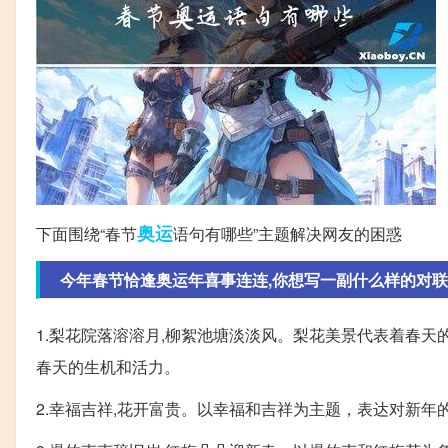
奥运
下面围绕“春节
语句有哪些”主题解决网友的困惑
今年春节恰逢奥运年喜事连连,你想写一副什么样的对联
1.梨花院落溶溶月,柳絮池塘淡淡风。梨花美景代表着春
春天的生机和活力。
2.幸福吉祥,花开富贵。以幸福和吉祥为主题，表达对新