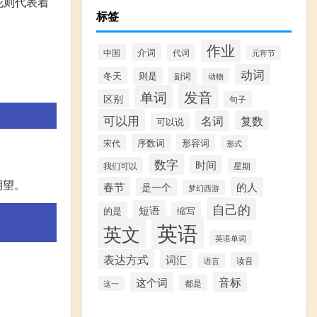
花则代表着
标签
作业
介词
中国
代词
元宵节
动词
冬天
则是
副词
动物
发音
单词
区别
句子
可以用
名词
复数
可以说
序数词
形容词
宋代
形式
数字
时间
我们可以
星期
期望。
春节
的人
是一个
梦幻西游
自己的
短语
的是
缩写
英语
英文
英语单词
表达方式
词汇
读音
语言
音标
这个词
都是
这一