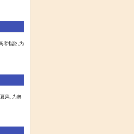
宾客指路,为
夏风, 为奥