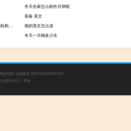
冬天在家怎么制作月饼呢
装备 英文
幼儿园家长委员会组织机构及职责怎么写（幼儿园家长委员会组织机构及职责）
狼的英文怎么读
冬天一天喝多少水
网站地图
|
疑难解答
陕ICP备09000919号
，我们会及时纠正，谢谢