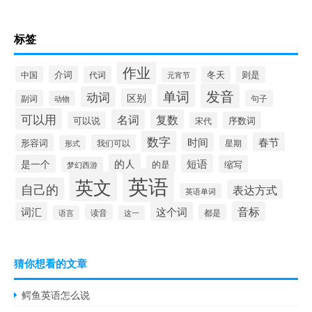
标签
作业
介词
中国
代词
冬天
则是
元宵节
发音
单词
动词
区别
副词
句子
动物
可以用
名词
复数
可以说
序数词
宋代
数字
时间
春节
形容词
我们可以
形式
星期
的人
短语
是一个
的是
缩写
梦幻西游
英语
英文
自己的
表达方式
英语单词
音标
词汇
这个词
读音
都是
语言
这一
猜你想看的文章
鳄鱼英语怎么说