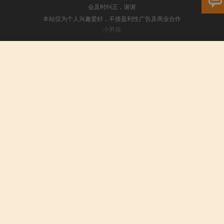
会及时纠正，谢谢
本站仅为个人兴趣爱好，不接盈利性广告及商业合作
小男孩