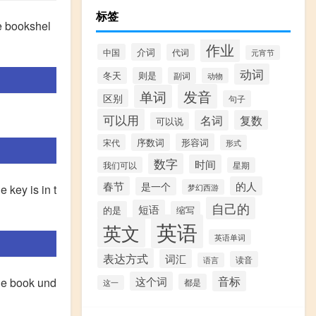
标签
ookshel
作业
介词
中国
代词
元宵节
动词
冬天
则是
副词
动物
发音
单词
区别
句子
可以用
名词
复数
可以说
序数词
形容词
宋代
形式
数字
时间
我们可以
星期
春节
的人
是一个
 is in t
梦幻西游
自己的
短语
的是
缩写
英语
英文
英语单词
表达方式
词汇
读音
语言
音标
这个词
e book und
都是
这一