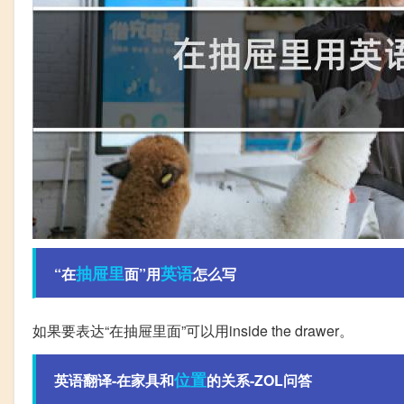
抽屉里
英语
“在
面”用
怎么写
如果要表达“在抽屉里面”可以用inside the drawer。
位置
英语翻译-在家具和
的关系-ZOL问答