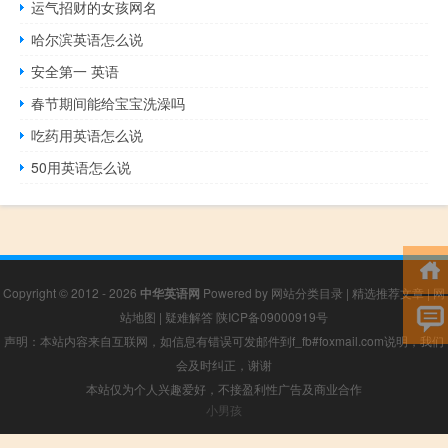
运气招财的女孩网名
哈尔滨英语怎么说
安全第一 英语
春节期间能给宝宝洗澡吗
吃药用英语怎么说
50用英语怎么说
Copyright © 2012 - 2026
中华英语网
Powered by
网站分类目录
|
精选推荐文章
|
网
站地图
|
疑难解答
陕ICP备09000919号
声明：本站内容来自互联网，如信息有错误可发邮件到f_fb#foxmail.com说明，我们
会及时纠正，谢谢
本站仅为个人兴趣爱好，不接盈利性广告及商业合作
小男孩