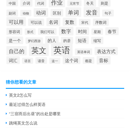
作业
介词
中国
代词
冬天
则是
元宵节
发音
单词
动词
区别
副词
句子
动物
可以用
名词
复数
可以说
序数词
宋代
数字
时间
春节
形容词
我们可以
形式
星期
的人
短语
是一个
的是
缩写
梦幻西游
英语
英文
自己的
表达方式
英语单词
音标
词汇
这个词
读音
都是
语言
这一
猜你想看的文章
英文2怎么写
最近过得怎么样英语
“三宿而后出昼”的出处是哪里
跳绳英文怎么说