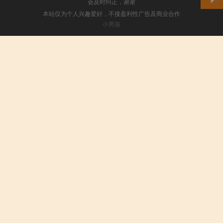
会及时纠正，谢谢
本站仅为个人兴趣爱好，不接盈利性广告及商业合作
小男孩