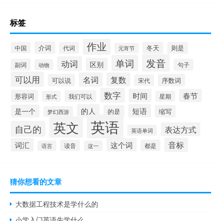
标签
作业
介词
中国
代词
冬天
则是
元宵节
发音
单词
动词
区别
副词
句子
动物
可以用
名词
复数
可以说
序数词
宋代
数字
时间
春节
形容词
我们可以
形式
星期
的人
短语
是一个
的是
缩写
梦幻西游
英语
英文
自己的
表达方式
英语单词
音标
词汇
这个词
读音
都是
语言
这一
猜你想看的文章
大数据工程技术是学什么的
小学入门英语先学什么