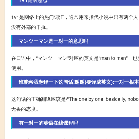
1v1是网络上的热门词汇，通常用来指代小说中只有两个
没有外部的干扰。
マンツーマン是一对一的意思吗
在日语中，“マンツーマン”对应的英文是“man to ma
使用。
谁能帮我翻译一下这句话!谢谢(要译成英文):一对一根本没
这句话的正确翻译应该是\"The one by one, basically, nobody c
无畏的态度。
有一对一的英语在线课程吗