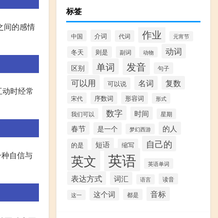
标签
之间的感情
作业
介词
中国
代词
元宵节
动词
冬天
则是
副词
动物
发音
单词
区别
句子
可以用
名词
复数
可以说
互动时经常
序数词
形容词
宋代
形式
数字
时间
我们可以
星期
春节
的人
是一个
梦幻西游
自己的
短语
的是
缩写
表达了一种自信与
英语
英文
英语单词
表达方式
词汇
读音
语言
音标
这个词
都是
这一