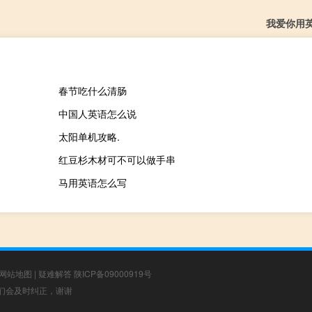
我爱你用
春节吃什么清肠
中国人英语怎么说
太阳单机攻略.
红豆杉木材可不可以做手串
马用英语怎么写
网站地图
|
疑难解答
陕ICP备09000919号
，我们会及时纠正，谢谢