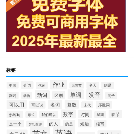
标签
作业
介词
中国
代词
冬天
则是
元宵节
发音
单词
动词
区别
副词
句子
动物
可以用
名词
复数
可以说
序数词
宋代
数字
时间
春节
形容词
我们可以
形式
星期
的人
短语
是一个
的是
缩写
梦幻西游
英语
英文