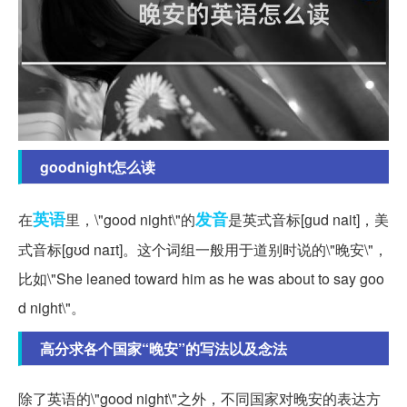
goodnight怎么读
英语
发音
在
里，\"good night\"的
是英式音标[ɡud nait]，美
式音标[ɡʊd naɪt]。这个词组一般用于道别时说的\"晚安\"，
比如\"She leaned toward him as he was about to say goo
d night\"。
高分求各个国家“晚安”的写法以及念法
除了英语的\"good night\"之外，不同国家对晚安的表达方