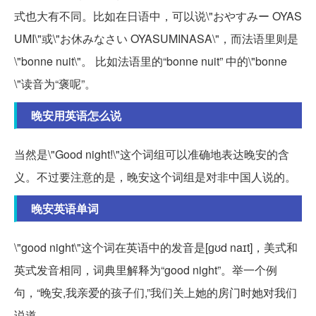
式也大有不同。比如在日语中，可以说\"おやすみー OYAS
UMI\"或\"お休みなさい OYASUMINASA\"，而法语里则是
\"bonne nuit\"。 比如法语里的“bonne nuit” 中的\"bonne
\"读音为“褒呢”。
晚安用英语怎么说
当然是\"Good night!\"这个词组可以准确地表达晚安的含
义。不过要注意的是，晚安这个词组是对非中国人说的。
晚安英语单词
\"good night\"这个词在英语中的发音是[ɡʊd naɪt]，美式和
英式发音相同，词典里解释为“good night”。举一个例
句，“晚安,我亲爱的孩子们,”我们关上她的房门时她对我们
说道。