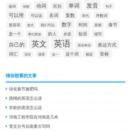
发音
单词
动词
区别
副词
句子
动物
可以用
名词
复数
可以说
序数词
宋代
数字
时间
春节
形容词
我们可以
形式
星期
的人
短语
是一个
的是
缩写
梦幻西游
英语
英文
自己的
表达方式
英语单词
音标
词汇
这个词
读音
都是
语言
这一
猜你想看的文章
绿化春节施肥吗
跳绳的英语怎么读
衣柜的英语怎么说
河南工程学院在河南是几本
英文分号后面要大写吗