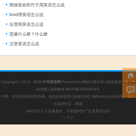
熊猫喜欢吃竹子用英语怎么说
tired用英语怎么说
玩雪用英语怎么说
恶爆什么梗？什么梗
汉堡英语怎么说
Copyright © 2012 - 2026
中华英语网
Powered by
网站分类目录
|
精选推荐文章
|
网
站地图
|
疑难解答
陕ICP备09000919号
声明：本站内容来自互联网，如信息有错误可发邮件到f_fb#foxmail.com说明，我们
会及时纠正，谢谢
本站仅为个人兴趣爱好，不接盈利性广告及商业合作
小男孩