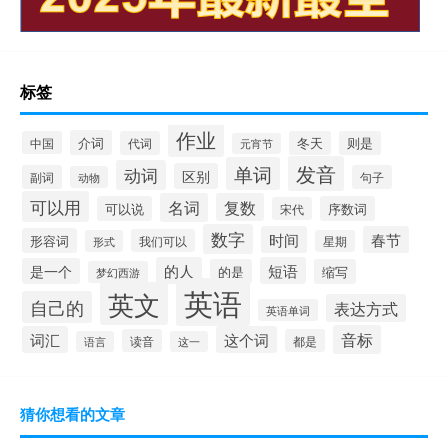
标签
作业
介词
中国
代词
冬天
则是
元宵节
发音
单词
动词
区别
副词
句子
动物
可以用
名词
复数
可以说
序数词
宋代
数字
时间
春节
形容词
我们可以
形式
星期
的人
短语
是一个
的是
缩写
梦幻西游
英语
英文
自己的
表达方式
英语单词
音标
词汇
这个词
读音
都是
语言
这一
猜你想看的文章