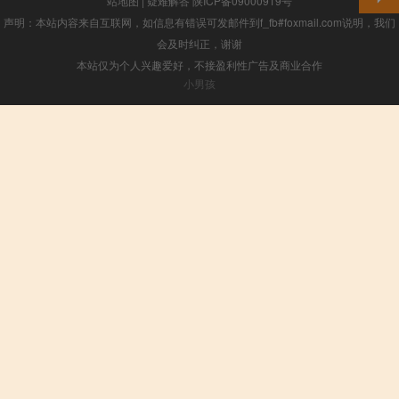
站地图
|
疑难解答
陕ICP备09000919号
声明：本站内容来自互联网，如信息有错误可发邮件到f_fb#foxmail.com说明，我们
会及时纠正，谢谢
本站仅为个人兴趣爱好，不接盈利性广告及商业合作
小男孩