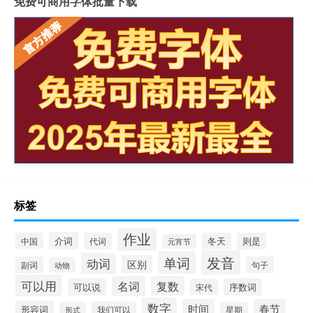
免费可商用字体批量下载
标签
作业
介词
中国
代词
冬天
则是
元宵节
发音
单词
动词
区别
副词
句子
动物
可以用
名词
复数
可以说
序数词
宋代
数字
时间
春节
形容词
我们可以
形式
星期