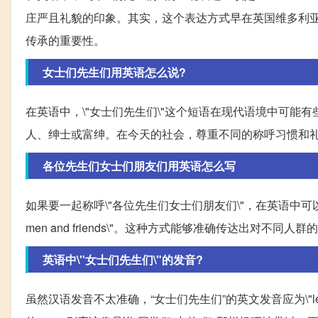
庄严且礼貌的印象。其实，这个表达方式早在英国维多利
传承的重要性。
女士们先生们用英语怎么说?
在英语中，\"女士们先生们\"这个短语在现代语境中可能有些陈
人、绅士或富绅。在今天的社会，尊重不同的称呼习惯和
各位先生们女士们朋友们用英语怎么写
如果要一起称呼\"各位先生们女士们朋友们\"，在英语中可以简洁地说成\"Dea
men and friends\"。这种方式能够准确传达出对不
英语中\"女士们先生们\"的发音?
虽然汉语发音不太准确，“女士们先生们”的英文发音应为\"lei di s