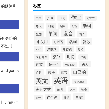
标签
中的延续和
作业
介词
中国
代词
元宵节
动词
冬天
则是
副词
动物
发音
单词
区别
句子
是指有身份的
可以用
名词
复数
可以说
并不过时。
序数词
形容词
宋代
形式
数字
时间
我们可以
星期
春节
的人
是一个
梦幻西游
d gentle
自己的
短语
的是
缩写
英语
英文
英语单词
表达方式
词汇
读音
语言
音标
这个词
都是
这一
n”上，而轻声