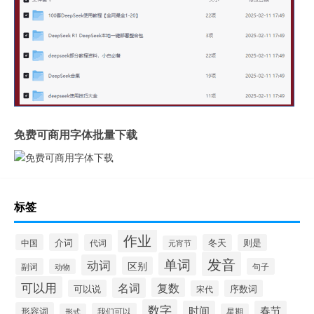
免费可商用字体批量下载
标签
作业
介词
中国
代词
冬天
则是
元宵节
发音
单词
动词
区别
副词
句子
动物
可以用
名词
复数
可以说
序数词
宋代
数字
时间
春节
形容词
我们可以
形式
星期