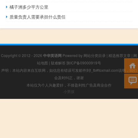
橘子洲多少平方公里
质量负责人需要承担什么责任
Copyright © 2012 - 2026
中华英语网
Powered by
网站分类目录
|
精选推荐文章
|
网
站地图
|
疑难解答
陕ICP备09000919号
声明：本站内容来自互联网，如信息有错误可发邮件到f_fb#foxmail.com说明，我们
会及时纠正，谢谢
本站仅为个人兴趣爱好，不接盈利性广告及商业合作
小男孩