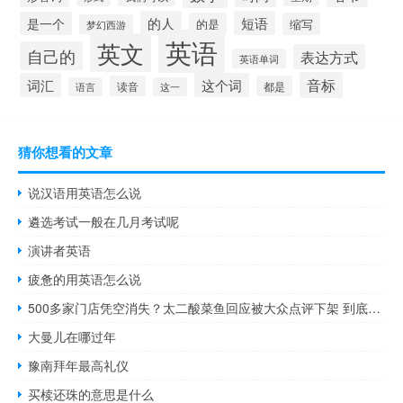
的人
短语
是一个
的是
缩写
梦幻西游
英语
英文
自己的
表达方式
英语单词
音标
词汇
这个词
读音
都是
语言
这一
猜你想看的文章
说汉语用英语怎么说
遴选考试一般在几月考试呢
演讲者英语
疲惫的用英语怎么说
500多家门店凭空消失？太二酸菜鱼回应被大众点评下架 到底什么情况呢
大曼儿在哪过年
豫南拜年最高礼仪
买椟还珠的意思是什么