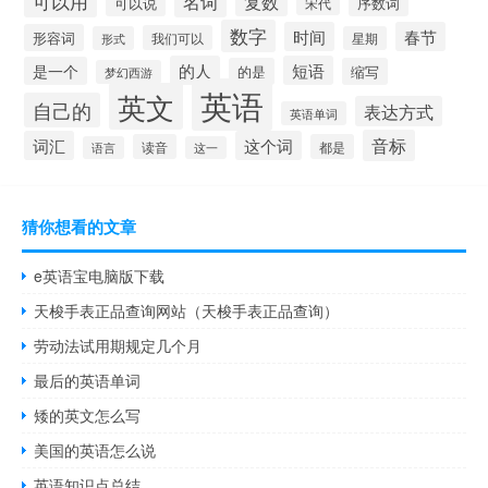
可以用
名词
复数
可以说
序数词
宋代
数字
时间
春节
形容词
我们可以
形式
星期
的人
短语
是一个
的是
缩写
梦幻西游
英语
英文
自己的
表达方式
英语单词
音标
词汇
这个词
读音
都是
语言
这一
猜你想看的文章
e英语宝电脑版下载
天梭手表正品查询网站（天梭手表正品查询）
劳动法试用期规定几个月
最后的英语单词
矮的英文怎么写
美国的英语怎么说
英语知识点总结