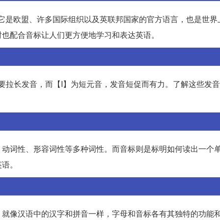
。它是欧盟、许多国际组织以及英联邦国家的官方语言，也是世界
时也配合音标让人们更方便地学习和表达英语。
需要拉长发音，而【I】为短元音，发音短促而有力。了解这些发
、动词性、形容词性等多种词性。而音标则是标明如何读出一个
英语。
。就像汉语中的汉字和拼音一样，字母和音标各有其独特的功能