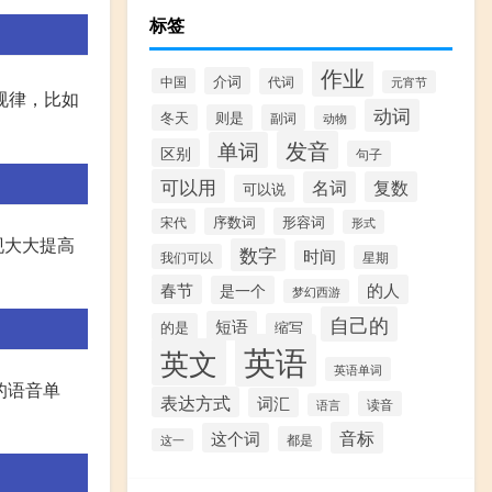
标签
作业
介词
中国
代词
元宵节
规律，比如
动词
冬天
则是
副词
动物
发音
单词
区别
句子
可以用
名词
复数
可以说
序数词
形容词
宋代
形式
现大大提高
数字
时间
我们可以
星期
春节
的人
是一个
梦幻西游
自己的
短语
的是
缩写
英语
英文
英语单词
的语音单
表达方式
词汇
读音
语言
音标
这个词
都是
这一