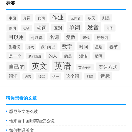
标签
作业
介词
中国
代词
冬天
则是
元宵节
发音
单词
动词
区别
副词
句子
动物
可以用
名词
复数
可以说
序数词
宋代
数字
时间
春节
形容词
我们可以
形式
星期
的人
短语
是一个
的是
缩写
梦幻西游
英语
英文
自己的
表达方式
英语单词
音标
词汇
这个词
读音
都是
语言
这一
猜你想看的文章
悉尼英文怎么读
他来自中国用英语怎么说
如何翻译英文