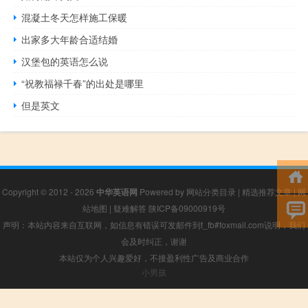
混凝土冬天怎样施工保暖
出家多大年龄合适结婚
汉堡包的英语怎么说
“祝教福禄千春”的出处是哪里
但是英文
Copyright © 2012 - 2026
中华英语网
Powered by
网站分类目录
|
精选推荐文章
|
网
站地图
|
疑难解答
陕ICP备09000919号
声明：本站内容来自互联网，如信息有错误可发邮件到f_fb#foxmail.com说明，我们
会及时纠正，谢谢
本站仅为个人兴趣爱好，不接盈利性广告及商业合作
小男孩