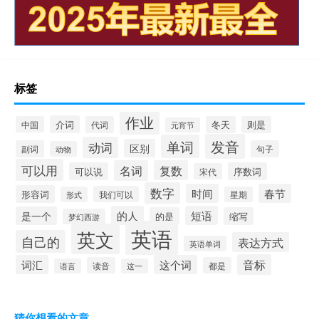
标签
作业
介词
中国
代词
冬天
则是
元宵节
发音
单词
动词
区别
副词
句子
动物
可以用
名词
复数
可以说
序数词
宋代
数字
时间
春节
形容词
我们可以
形式
星期
的人
短语
是一个
的是
缩写
梦幻西游
英语
英文
自己的
表达方式
英语单词
音标
词汇
这个词
读音
都是
语言
这一
猜你想看的文章