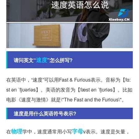
速度
请问英文“
”怎么拼写?
在英语中，“速度”可以用Fast & Furious表示。音标为【fɑ:
st ən ˈfjʊəriəs】。美语的发音为【fæst ən ˈfjʊriəs】。比如
电影《速度与激情》就是\"The Fast and the Furious\"。
速度是用什么英语符号表示?
物理
字母
在
学中，速度通常用小写
v表示。速度是矢量，