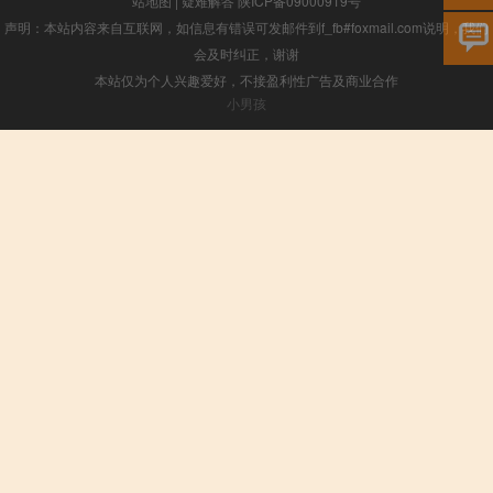
站地图
|
疑难解答
陕ICP备09000919号
声明：本站内容来自互联网，如信息有错误可发邮件到f_fb#foxmail.com说明，我们
会及时纠正，谢谢
本站仅为个人兴趣爱好，不接盈利性广告及商业合作
小男孩