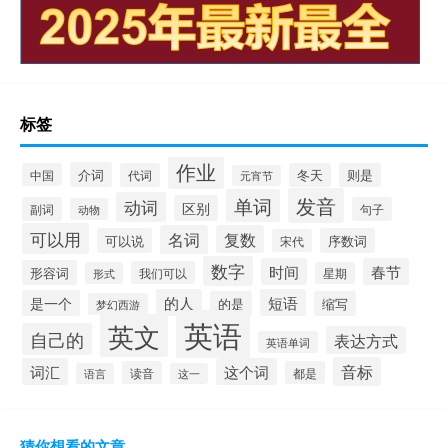
标签
作业
介词
中国
代词
冬天
则是
元宵节
发音
单词
动词
区别
副词
句子
动物
可以用
名词
复数
可以说
序数词
宋代
数字
时间
春节
形容词
我们可以
形式
星期
的人
短语
是一个
的是
缩写
梦幻西游
英语
英文
自己的
表达方式
英语单词
音标
词汇
这个词
读音
都是
语言
这一
猜你想看的文章