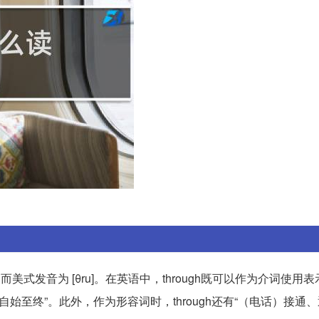
]，而美式发音为 [θru]。在英语中，through既可以作为介词使用
始至终”。此外，作为形容词时，through还有“（电话）接通