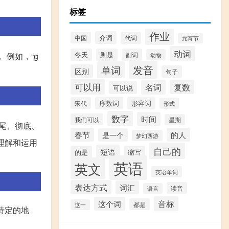
标签
作业
介词
中国
代词
元宵节
动词
。例如，“g
冬天
则是
副词
动物
发音
单词
区别
句子
可以用
名词
复数
可以说
序数词
形容词
宋代
形式
数字
时间
我们可以
星期
到尾、彻底、
春节
的人
是一个
梦幻西游
地理解和运用
自己的
短语
的是
缩写
英语
英文
英语单词
表达方式
词汇
读音
语言
音标
这个词
都是
这一
特定的地