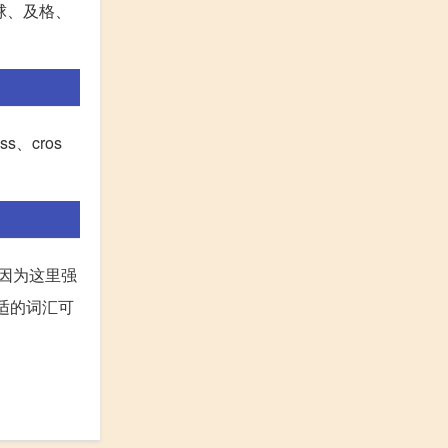
球、及格、
ss、cros
，因为这里强
适的词汇可