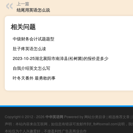
上一篇
结尾用英语怎么说
相关问题
中级财务会计试题题型
肚子疼英语怎么读
2023-10-25湖北襄阳市南漳县(松树菌)的报价是多少
自我介绍英文怎么写
叶冬天番外 最勇敢的事
Copyright © 2012 - 2026
中华英语网
Powered by
网站分类目录
|
精选推荐文章
|
声明：本站内容来自互联网，如信息有错误可发邮件到f_fb#foxmail.com说明
本站仅为个人兴趣爱好，不接盈利性广告及商业合作