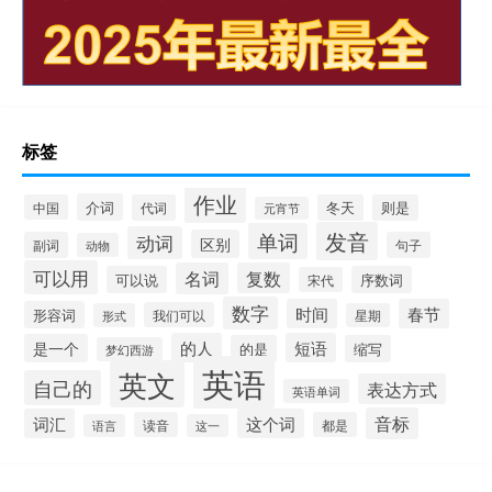
标签
作业
介词
中国
代词
冬天
则是
元宵节
发音
单词
动词
区别
副词
句子
动物
可以用
名词
复数
可以说
序数词
宋代
数字
时间
春节
形容词
我们可以
形式
星期
的人
短语
是一个
的是
缩写
梦幻西游
英语
英文
自己的
表达方式
英语单词
音标
词汇
这个词
读音
都是
语言
这一