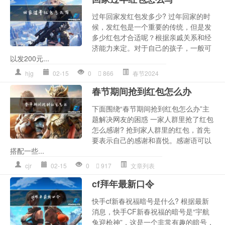
过年回家发红包发多少? 过年回家的时
候，发红包是一个重要的传统，但是发
多少红包才合适呢？根据亲戚关系和经
济能力来定。对于自己的孩子，一般可
以发200元...
hjg
02-15
0
866
春节2024
春节期间抢到红包怎么办
下面围绕“春节期间抢到红包怎么办”主
题解决网友的困惑 一家人群里抢了红包
怎么感谢? 抢到家人群里的红包，首先
要表示自己的感谢和喜悦。感谢语可以
搭配一些...
cjr
02-15
0
917
文章列表
cf拜年最新口令
快手cf新春祝福暗号是什么? 根据最新
消息，快手CF新春祝福的暗号是“宇航
兔迎枪神”，这是一个非常有趣的暗号，