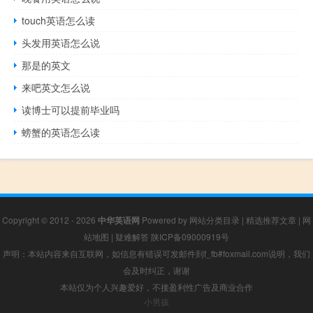
touch英语怎么读
头发用英语怎么说
那是的英文
来吧英文怎么说
读博士可以提前毕业吗
螃蟹的英语怎么读
Copyright © 2012 - 2026
中华英语网
Powered by
网站分类目录
|
精选推荐文章
|
网
站地图
|
疑难解答
陕ICP备09000919号
声明：本站内容来自互联网，如信息有错误可发邮件到f_fb#foxmail.com说明，我们
会及时纠正，谢谢
本站仅为个人兴趣爱好，不接盈利性广告及商业合作
小男孩