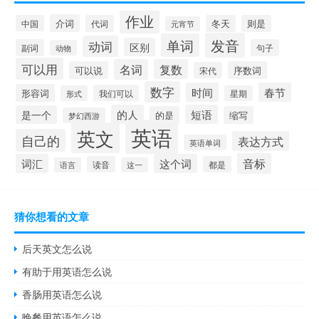
作业
介词
中国
代词
冬天
则是
元宵节
发音
单词
动词
区别
副词
句子
动物
可以用
名词
复数
可以说
序数词
宋代
数字
时间
春节
形容词
我们可以
形式
星期
的人
短语
是一个
的是
缩写
梦幻西游
英语
英文
自己的
表达方式
英语单词
音标
词汇
这个词
读音
都是
语言
这一
猜你想看的文章
后天英文怎么说
有助于用英语怎么说
香肠用英语怎么说
晚餐用英语怎么说