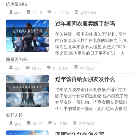
统风俗的结...
gny
02-15
0
174
春节2024
过年期间衣服卖断了好吗
年关将近，很多实体店关闭转让，明年
的行情会怎么样? 在电商的影响之下,实
体店生意本来就不太理想,而进入2020
年之后,实体零售的日子更不好过,一方
面是因为受...
gnr
02-15
0
334
春节2024
过年该再给女朋友发什么
过年给女朋友送什么礼物最合适? 过年
除了给父母长辈们送礼物,也不能忘了给
女朋友送一份礼物。毕竟女朋友是我们
生活中的重要一部分，她们也应该被宠
爱和关怀...
gng
02-15
0
58
春节2024
回家过年红包怎么写