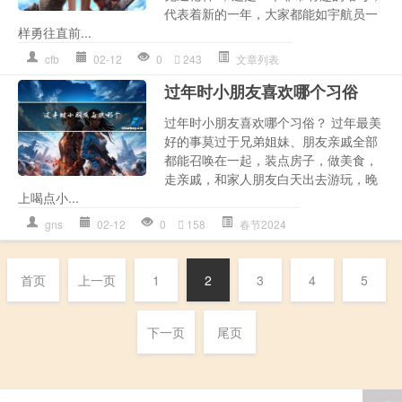
代表着新的一年，大家都能如宇航员一
样勇往直前...
cfb
02-12
0
243
文章列表
过年时小朋友喜欢哪个习俗
过年时小朋友喜欢哪个习俗？ 过年最美
好的事莫过于兄弟姐妹、朋友亲戚全部
都能召唤在一起，装点房子，做美食，
走亲戚，和家人朋友白天出去游玩，晚
上喝点小...
gns
02-12
0
158
春节2024
首页
上一页
1
2
3
4
5
下一页
尾页