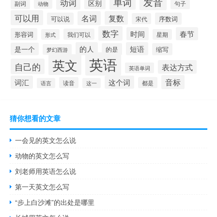
发音
单词
动词
区别
副词
句子
动物
可以用
名词
复数
可以说
序数词
宋代
数字
时间
春节
形容词
我们可以
形式
星期
的人
短语
是一个
的是
缩写
梦幻西游
英语
英文
自己的
表达方式
英语单词
音标
词汇
这个词
读音
都是
语言
这一
猜你想看的文章
一会见的英文怎么说
动物的英文怎么写
刘老师用英语怎么说
第一天英文怎么写
“步上白沙滩”的出处是哪里