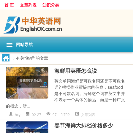
首 页
文章列表
知识分类
网站导航
>
有关“海鲜”的文章
海鲜用英语怎么说
英文单词海鲜是可数名词还是不可数名
词? 根据作业帮提供的信息，seafood
是不可数名词。海鲜这个词在英文中并
不表示一个具体的物品，而是一种广义
的概念，所...
hxy
02-27
97
792
文章列表
春节海鲜大排档价格多少