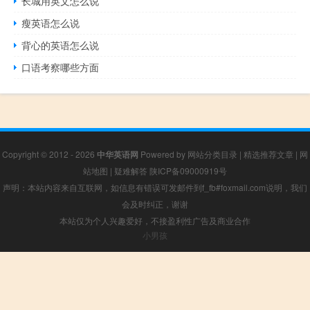
长城用英文怎么说
瘦英语怎么说
背心的英语怎么说
口语考察哪些方面
Copyright © 2012 - 2026
中华英语网
Powered by
网站分类目录
|
精选推荐文章
|
网
站地图
|
疑难解答
陕ICP备09000919号
声明：本站内容来自互联网，如信息有错误可发邮件到f_fb#foxmail.com说明，我们
会及时纠正，谢谢
本站仅为个人兴趣爱好，不接盈利性广告及商业合作
小男孩