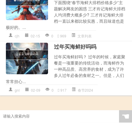
下面围绕“春节海鲜大排档价格多少”主
题解决网友的困惑 三才肖记海鲜大排档
人均消费大概多少? 三才肖记海鲜大排
档一直以来都比较实惠，而且味道也是
极好的。...
cjh
02-15
0
969
文章列表
过年买海鲜好吗吗
过年买海鲜好吗？ 过年的时候，家庭聚
餐是一项重要的传统活动，而海鲜作为
一种高品质、高营养的食材，成为了许
多人过年必备的食材之一。但是，人们
常常担心...
gnl
02-09
0
917
春节2024
☚