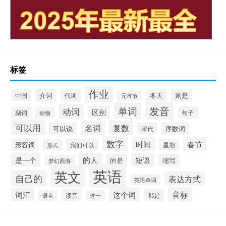
标签
作业
介词
中国
代词
冬天
则是
元宵节
发音
单词
动词
区别
副词
句子
动物
可以用
名词
复数
可以说
序数词
宋代
数字
时间
春节
形容词
我们可以
形式
星期
的人
短语
是一个
的是
缩写
梦幻西游
英语
英文
自己的
表达方式
英语单词
音标
词汇
这个词
读音
都是
语言
这一