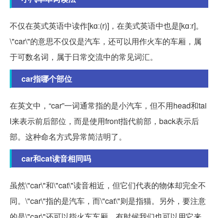
不仅在英式英语中读作[kɑː(r)]，在美式英语中也是[kɑːr]。
\"car\"的意思不仅仅是汽车，还可以用作火车的车厢，属
于可数名词，属于日常交流中的常见词汇。
car指哪个部位
在英文中，“car”一词通常指的是小汽车，但不用head和tai
l来表示前后部位，而是使用front指代前部，back表示后
部。这种命名方式异常简洁明了。
car和cat读音相同吗
虽然\"car\"和\"cat\"读音相近，但它们代表的物体却完全不
同。\"car\"指的是汽车，而\"cat\"则是指猫。另外，要注意
的是\"car\"还可以指火车车厢，有时候我们也可以用它来