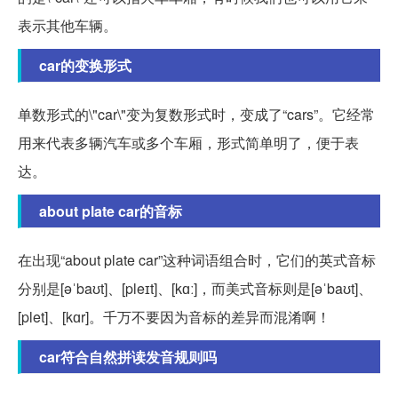
表示其他车辆。
car的变换形式
单数形式的\"car\"变为复数形式时，变成了“cars”。它经常
用来代表多辆汽车或多个车厢，形式简单明了，便于表
达。
about plate car的音标
在出现“about plate car”这种词语组合时，它们的英式音标
分别是[əˈbaʊt]、[pleɪt]、[kɑː]，而美式音标则是[əˈbaʊt]、
[plet]、[kɑr]。千万不要因为音标的差异而混淆啊！
car符合自然拼读发音规则吗