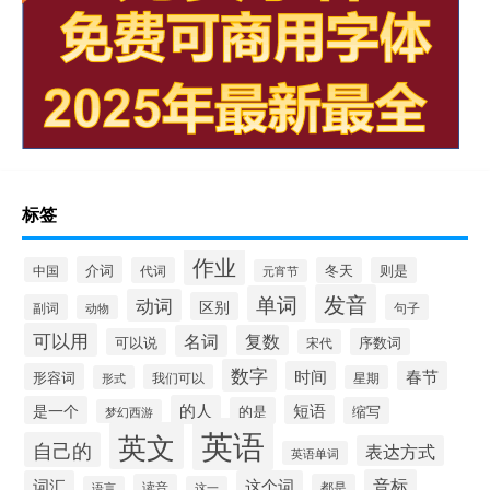
标签
作业
介词
中国
代词
冬天
则是
元宵节
发音
单词
动词
区别
副词
句子
动物
可以用
名词
复数
可以说
序数词
宋代
数字
时间
春节
形容词
我们可以
形式
星期
的人
短语
是一个
的是
缩写
梦幻西游
英语
英文
自己的
表达方式
英语单词
音标
词汇
这个词
读音
都是
语言
这一