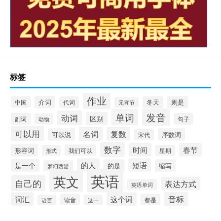
标签
作业
介词
中国
代词
冬天
则是
元宵节
发音
单词
动词
区别
副词
句子
动物
可以用
名词
复数
可以说
序数词
宋代
数字
时间
春节
形容词
我们可以
形式
星期
的人
短语
是一个
的是
缩写
梦幻西游
英语
英文
自己的
表达方式
英语单词
音标
词汇
这个词
读音
都是
语言
这一