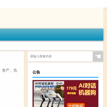
☚
、资产、负
公告