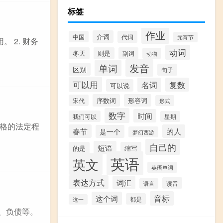
标签
作业
介词
中国
代词
元宵节
 2. 财务
动词
冬天
则是
副词
动物
发音
单词
区别
句子
可以用
名词
复数
可以说
序数词
形容词
宋代
形式
数字
时间
我们可以
星期
格的法定程
春节
的人
是一个
梦幻西游
自己的
短语
的是
缩写
英语
英文
英语单词
表达方式
词汇
读音
语言
音标
这个词
都是
这一
产、负债等。