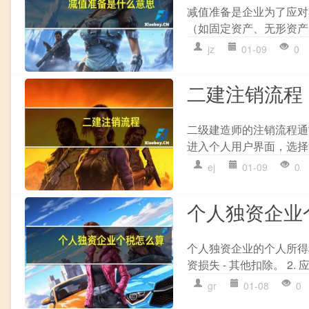
减值准备是企业为了应对
（如固定资产、无形资产
jz
01-09
0
二建注销流程
二级建造师的注销流程通常
进入个人用户界面，选择“注
ej
01-09
0
个人独资企业
个人独资企业的个人所得税计
资损失 - 其他扣除。 2.
gr
01-08
0