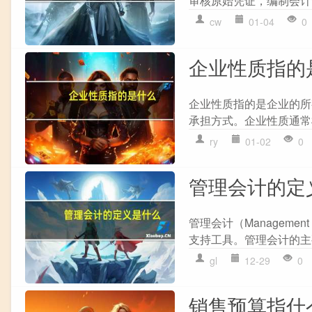
审核原始凭证，编制会计凭
cw
01-04
0
企业性质指的
企业性质指的是企业的所
承担方式。企业性质通常
ry
01-02
0
管理会计的定
管理会计（Manageme
支持工具。管理会计的主
gl
12-29
0
销售预算指什