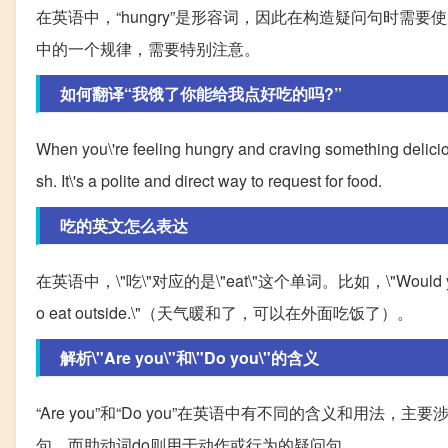
在英语中，“hungry”是形容词，因此在构造疑问句时需要使用
中的一个规律，需要特别注意。
如何翻译“我饿了你能给我点好吃的吗?”
When you\'re feeling hungry and craving something delicio
sh. It\'s a polite and direct way to request for food.
吃的英文怎么表达
在英语中，\"吃\"对应的是\"eat\"这个单词。比如，\"Would you l
o eat outside.\"（天气暖和了，可以在外面吃饭了）。
解析\"Are you\"和\"Do you\"的含义
“Are you”和“Do you”在英语中有不同的含义和用
句，而助动词do则用于动作或行为的疑问句。