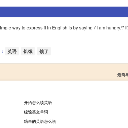
ple way to express it in English is by saying \"I am hungry.\" It\
：
英语
饥饿
饿了
最简
开始怎么读英语
经验英文单词
糖果的英语怎么说