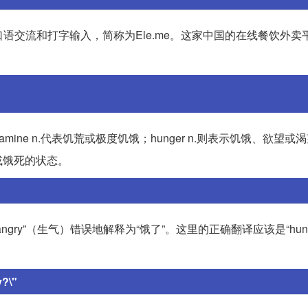
，但为方便口语交流和打字输入，简称为Ele.me。这家中国的在线餐饮外
e n.代表饥荒或极度饥饿；hunger n.则表示饥饿、欲望或渴望
饥饿或饿死的状态。
ry”（生气）错误地解释为“饿了”。这里的正确翻译应该是“hung
?\"