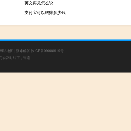
英文再见怎么说
支付宝可以转账多少钱
网站地图
|
疑难解答
陕ICP备09000919号
，我们会及时纠正，谢谢