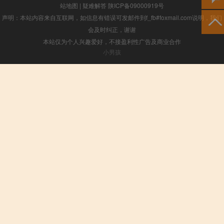
站地图
|
疑难解答
陕ICP备09000919号
声明：本站内容来自互联网，如信息有错误可发邮件到f_fb#foxmail.com说明，我们
会及时纠正，谢谢
本站仅为个人兴趣爱好，不接盈利性广告及商业合作
小男孩