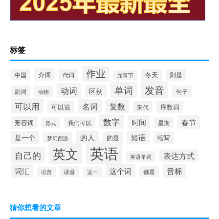
标签
作业
介词
中国
代词
冬天
则是
元宵节
发音
单词
动词
区别
副词
句子
动物
可以用
名词
复数
可以说
序数词
宋代
数字
时间
春节
形容词
我们可以
形式
星期
的人
短语
是一个
的是
缩写
梦幻西游
英语
英文
自己的
表达方式
英语单词
音标
词汇
这个词
读音
都是
语言
这一
猜你想看的文章