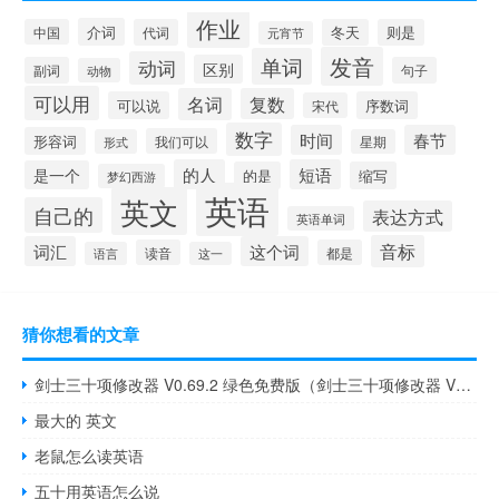
作业
介词
中国
代词
冬天
则是
元宵节
发音
单词
动词
区别
副词
句子
动物
可以用
名词
复数
可以说
序数词
宋代
数字
时间
春节
形容词
我们可以
形式
星期
的人
短语
是一个
的是
缩写
梦幻西游
英语
英文
自己的
表达方式
英语单词
音标
词汇
这个词
读音
都是
语言
这一
猜你想看的文章
剑士三十项修改器 V0.69.2 绿色免费版（剑士三十项修改器 V0.69.2 绿色免费版功能简介）
最大的 英文
老鼠怎么读英语
五十用英语怎么说