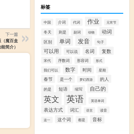
标签
作业
介词
中国
代词
元宵节
动词
冬天
则是
副词
动物
下一篇
发音
单词
解版（魔百盒
区别
句子
版功能简介）
可以用
名词
复数
可以说
序数词
形容词
宋代
形式
数字
时间
我们可以
星期
春节
的人
是一个
梦幻西游
自己的
短语
的是
缩写
英语
英文
英语单词
表达方式
词汇
读音
语言
音标
这个词
都是
这一