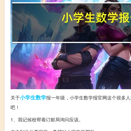
小学生
数学
关于
报一年级，小学生数学报官网这个很多人
吧！
1、我记候校帮着订邮局询问应该。