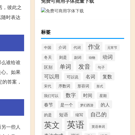
免费可商用字体批量下载
活，彼此之
以随时表达
标签
作业
介词
中国
代词
元宵节
动词
冬天
则是
副词
动物
那么谁给谁
发音
单词
区别
句子
关心。如果
可以用
名词
复数
可以说
定的答案，
序数词
形容词
宋代
形式
数字
时间
我们可以
星期
春节
的人
是一个
梦幻西游
自己的
短语
的是
缩写
英语
英文
而另一些人
英语单词