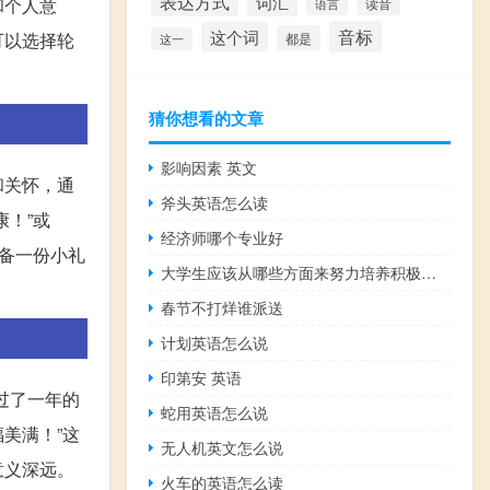
表达方式
词汇
和个人意
读音
语言
音标
这个词
可以选择轮
都是
这一
猜你想看的文章
影响因素 英文
和关怀，通
斧头英语怎么读
！”或
经济师哪个专业好
备一份小礼
大学生应该从哪些方面来努力培养积极情绪
春节不打烊谁派送
计划英语怎么说
印第安 英语
过了一年的
蛇用英语怎么说
美满！”这
无人机英文怎么说
意义深远。
火车的英语怎么读