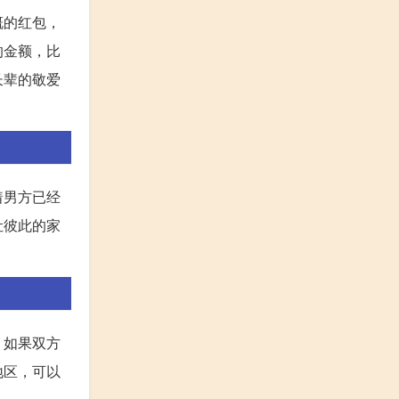
慨的红包，
的金额，比
长辈的敬爱
着男方已经
让彼此的家
。如果双方
地区，可以