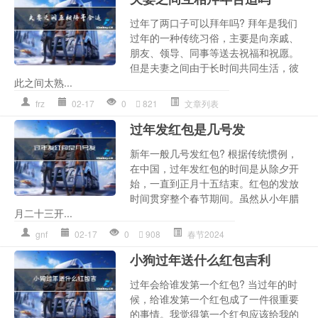
过年了两口子可以拜年吗? 拜年是我们
过年的一种传统习俗，主要是向亲戚、
朋友、领导、同事等送去祝福和祝愿。
但是夫妻之间由于长时间共同生活，彼
此之间太熟...
frz
02-17
0
821
文章列表
过年发红包是几号发
新年一般几号发红包? 根据传统惯例，
在中国，过年发红包的时间是从除夕开
始，一直到正月十五结束。红包的发放
时间贯穿整个春节期间。虽然从小年腊
月二十三开...
gnf
02-17
0
908
春节2024
小狗过年送什么红包吉利
过年会给谁发第一个红包? 当过年的时
候，给谁发第一个红包成了一件很重要
的事情。我觉得第一个红包应该给我的