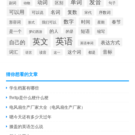
发音
单词
动词
区别
副词
句子
动物
可以用
名词
复数
可以说
序数词
宋代
数字
时间
春节
形容词
我们可以
形式
星期
的人
短语
是一个
的是
缩写
梦幻西游
英语
英文
自己的
表达方式
英语单词
音标
词汇
这个词
读音
都是
语言
这一
猜你想看的文章
学生档案有哪些
fhritp是什么梗什么梗
电风扇生产厂家大全（电风扇生产厂家）
嗯今天还有多少天过年
膝盖的英语怎么说