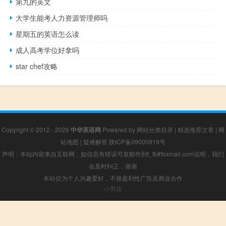
第九的英文
大学生能考人力资源管理师吗
星期五的英语怎么读
成人高考学位好拿吗
star chef攻略
Copyright © 2012 - 2026
中华英语网
Powered by
网站分类目录
|
精选推荐文章
|
网
站地图
|
疑难解答
陕ICP备09000919号
声明：本站内容来自互联网，如信息有错误可发邮件到f_fb#foxmail.com说明，我们
会及时纠正，谢谢
本站仅为个人兴趣爱好，不接盈利性广告及商业合作
小男孩