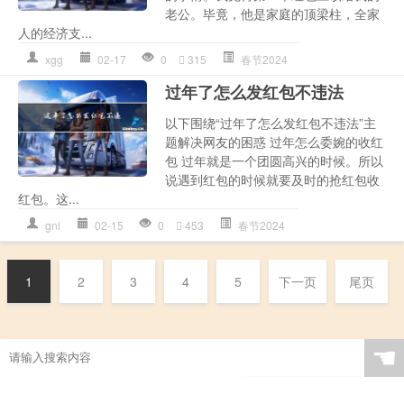
老公。毕竟，他是家庭的顶梁柱，全家
人的经济支...
xgg
02-17
0
315
春节2024
过年了怎么发红包不违法
以下围绕“过年了怎么发红包不违法”主
题解决网友的困惑 过年怎么委婉的收红
包 过年就是一个团圆高兴的时候。所以
说遇到红包的时候就要及时的抢红包收
红包。这...
gnl
02-15
0
453
春节2024
1
2
3
4
5
下一页
尾页
☚