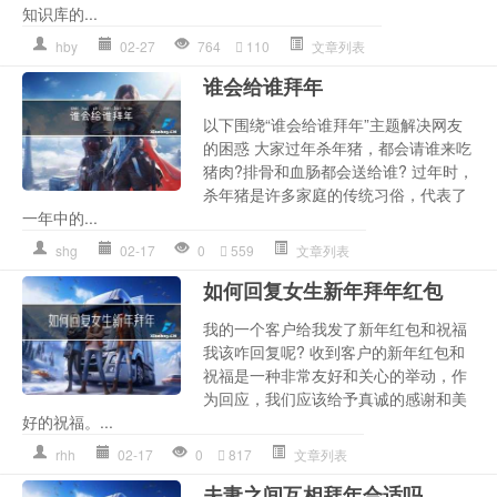
知识库的...
hby
02-27
764
110
文章列表
谁会给谁拜年
以下围绕“谁会给谁拜年”主题解决网友
的困惑 大家过年杀年猪，都会请谁来吃
猪肉?排骨和血肠都会送给谁? 过年时，
杀年猪是许多家庭的传统习俗，代表了
一年中的...
shg
02-17
0
559
文章列表
如何回复女生新年拜年红包
我的一个客户给我发了新年红包和祝福
我该咋回复呢? 收到客户的新年红包和
祝福是一种非常友好和关心的举动，作
为回应，我们应该给予真诚的感谢和美
好的祝福。...
rhh
02-17
0
817
文章列表
夫妻之间互相拜年合适吗