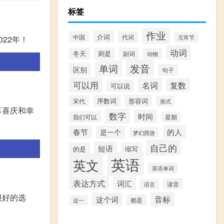
标签
作业
介词
中国
代词
22年！
元宵节
动词
冬天
则是
副词
动物
发音
单词
区别
句子
可以用
名词
复数
可以说
序数词
形容词
宋代
形式
享喜庆和幸
数字
时间
我们可以
星期
春节
的人
是一个
梦幻西游
自己的
短语
的是
缩写
英语
英文
英语单词
表达方式
词汇
读音
语言
很好的选
音标
这个词
都是
这一