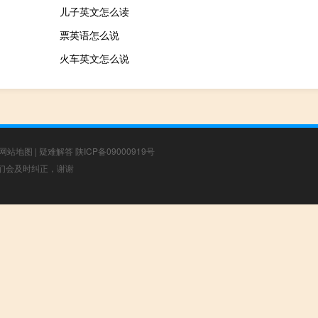
儿子英文怎么读
票英语怎么说
火车英文怎么说
网站地图
|
疑难解答
陕ICP备09000919号
，我们会及时纠正，谢谢