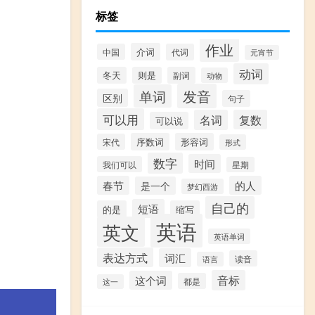
标签
作业
介词
中国
代词
元宵节
动词
冬天
则是
副词
动物
发音
单词
区别
句子
可以用
名词
复数
可以说
序数词
形容词
宋代
形式
数字
时间
我们可以
星期
春节
的人
是一个
梦幻西游
自己的
短语
的是
缩写
英语
英文
英语单词
表达方式
词汇
读音
语言
音标
这个词
都是
这一