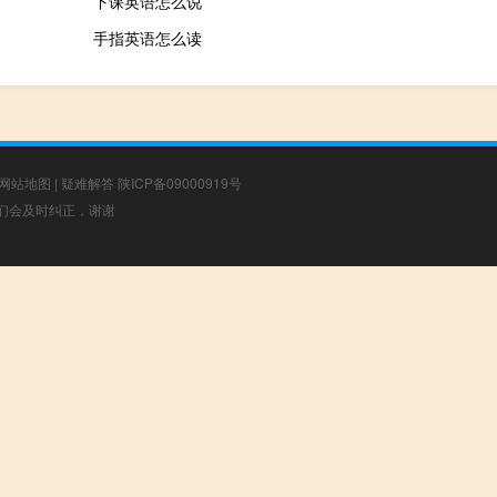
下课英语怎么说
手指英语怎么读
网站地图
|
疑难解答
陕ICP备09000919号
，我们会及时纠正，谢谢