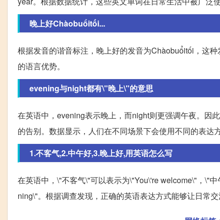
year。根据数据统计，这些英文单词在日常生活中被广泛
晚上好Chàobuổitối...
根据发音的谐音标注，晚上好的发音为Chàobuổitối
的语言优势。
evening与night都有\"晚上\"的意思
在英语中，evening表示晚上，而night则更强调午夜。因此，
的告别。数据显示，人们在不同场景下会使用不同的表达
1.不客气,2.中午好,3.晚上好,用英语怎么写
在英语中，\"不客气\"可以表示为\"You\'re welcome\"，\"中
ning\"。根据调查发现，正确的英语表达方式能够让日常