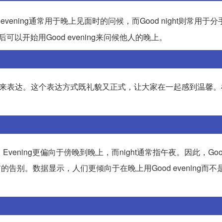
，Good evening通常用于晚上见面时的问候，而Good night则常用
开始用Good evening来问候他人的晚上。
eryone来表达。这个表达方式既礼貌又正式，让大家在一起感到温馨
vening更偏向于傍晚到晚上，而night通常指午夜。因此，Good e
告别。数据显示，人们更倾向于在晚上用Good evening而不是Go