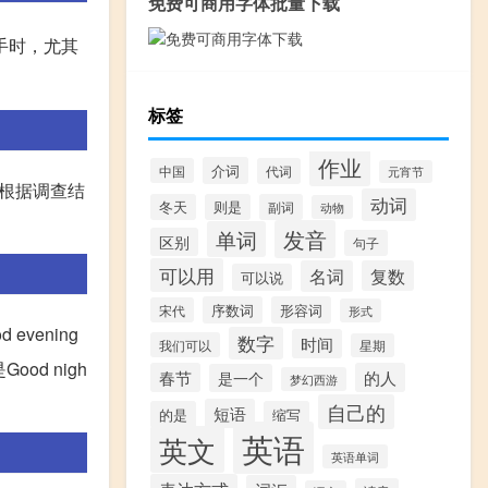
免费可商用字体批量下载
于分手时，尤其
标签
作业
介词
中国
代词
元宵节
。根据调查结
动词
冬天
则是
副词
动物
发音
单词
区别
句子
可以用
名词
复数
可以说
序数词
形容词
宋代
形式
vening
数字
时间
我们可以
星期
od nigh
春节
的人
是一个
梦幻西游
自己的
短语
的是
缩写
英语
英文
英语单词