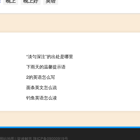
：
晚上
晚上好
英语
“淡匀深注”的出处是哪里
下雨天的温馨提示语
2的英语怎么写
面条英文怎么说
钓鱼英语怎么读
网站地图
|
疑难解答
陕ICP备09000919号