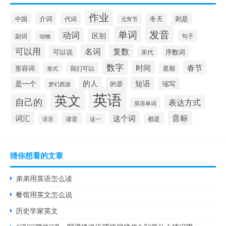
作业
介词
中国
代词
冬天
则是
元宵节
发音
单词
动词
区别
副词
句子
动物
可以用
名词
复数
可以说
序数词
宋代
数字
时间
春节
形容词
我们可以
形式
星期
的人
短语
是一个
的是
缩写
梦幻西游
英语
英文
自己的
表达方式
英语单词
音标
词汇
这个词
读音
都是
语言
这一
猜你想看的文章
弟弟用英语怎么读
餐馆用英文怎么说
历史学家英文