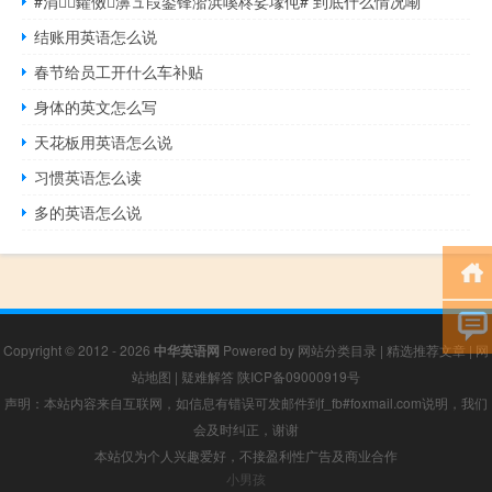
#涓鑺傚濞ュ叚鍙锋湁浜嗘柊娑堟伅# 到底什么情况嘞
结账用英语怎么说
春节给员工开什么车补贴
身体的英文怎么写
天花板用英语怎么说
习惯英语怎么读
多的英语怎么说
Copyright © 2012 - 2026
中华英语网
Powered by
网站分类目录
|
精选推荐文章
|
网
站地图
|
疑难解答
陕ICP备09000919号
声明：本站内容来自互联网，如信息有错误可发邮件到f_fb#foxmail.com说明，我们
会及时纠正，谢谢
本站仅为个人兴趣爱好，不接盈利性广告及商业合作
小男孩