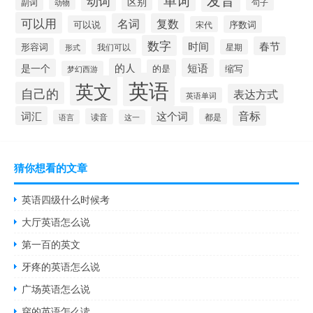
动词
区别
副词
句子
动物
可以用
名词
复数
可以说
序数词
宋代
数字
时间
春节
形容词
我们可以
形式
星期
的人
短语
是一个
的是
缩写
梦幻西游
英语
英文
自己的
表达方式
英语单词
音标
词汇
这个词
读音
都是
语言
这一
猜你想看的文章
英语四级什么时候考
大厅英语怎么说
第一百的英文
牙疼的英语怎么说
广场英语怎么说
穿的英语怎么读